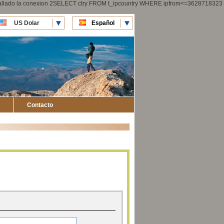
 fallado la conexion 2SELECT ctry FROM t_ipcountry WHERE ipfrom<=3628718323
US Dolar
Español
CLP Pesos
English
Contacto