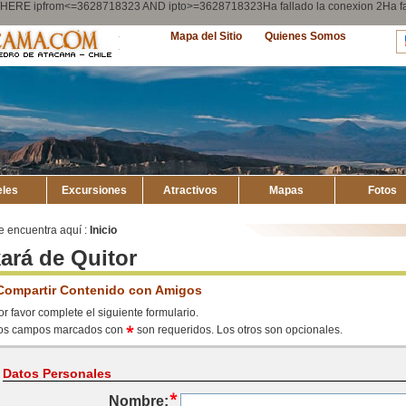
ry WHERE ipfrom<=3628718323 AND ipto>=3628718323Ha fallado la conexion 2Ha
Explore
Mapa del Sitio
Quienes Somos
Atacama
eles
Excursiones
Atractivos
Mapas
Fotos
e encuentra aquí :
Inicio
ará de Quitor
Compartir Contenido con Amigos
or favor complete el siguiente formulario.
os campos marcados con
son requeridos. Los otros son opcionales.
Datos Personales
Nombre: