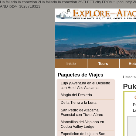
Ha fallado la conexion 2Ha fallado la conexion 2SELECT ctry FROM t_ipcount
AND ipto>=3628718323
Inicio
Tours
Hot
Paquetes de Viajes
Usted s
Lujo y Aventura en el Desierto
Puk
con Hotel Alto Atacama
Magia del Desierto
De la Tierra a la Luna
P
San Pedro de Atacama
L
Esencial con Ticket Aéreo
Maravillas del Altiplano en
Codpa Valley Lodge
Expedición de Lujo en San