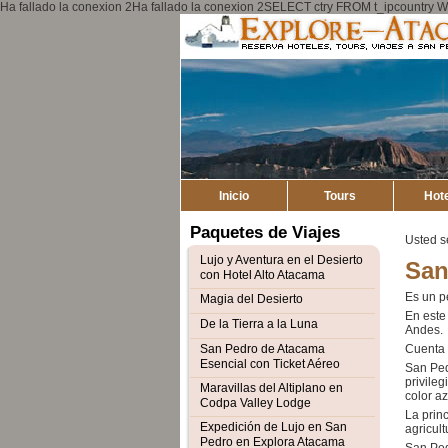
Ha fallado la conexion 2Ha fallado la conexion 2SELECT ctry FROM t_ipcount
Inicio
Tours
Hot
Paquetes de Viajes
Usted s
Lujo y Aventura en el Desierto
San
con Hotel Alto Atacama
Es un p
Magia del Desierto
En este
De la Tierra a la Luna
Andes.
San Pedro de Atacama
Cuenta 
Esencial con Ticket Aéreo
San Ped
privileg
Maravillas del Altiplano en
color a
Codpa Valley Lodge
La prin
Expedición de Lujo en San
agricult
Pedro en Explora Atacama