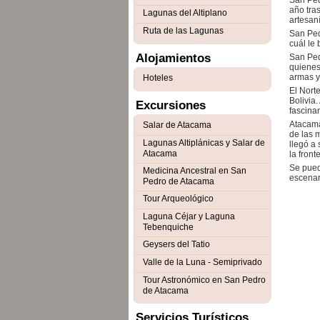
San Ped
año tras
Lagunas del Altiplano
artesaní
Ruta de las Lagunas
San Pedr
cuál le 
Alojamientos
San Ped
quienes
armas y
Hoteles
El Norte
Bolivia.
Excursiones
fascinan
Atacama 
Salar de Atacama
de las 
Lagunas Altiplánicas y Salar de
llegó a 
Atacama
la front
Se pued
Medicina Ancestral en San
escenar
Pedro de Atacama
Tour Arqueológico
Laguna Céjar y Laguna
Tebenquiche
Geysers del Tatio
Valle de la Luna - Semiprivado
Tour Astronómico en San Pedro
de Atacama
Servicios Turísticos