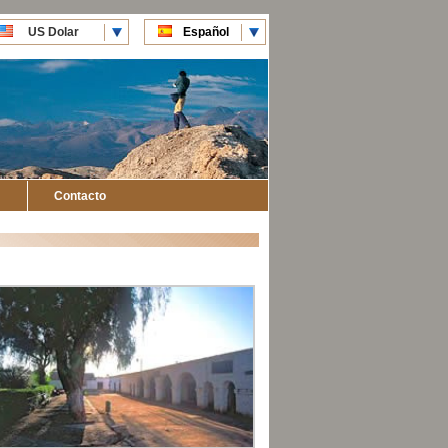
US Dolar
Español
CLP Pesos
English
Contacto