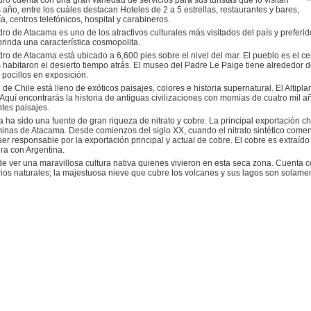
ro cuenta con una gran variedad de servicios para sus turistas que lo visitan
 año, entre los cuáles destacan Hoteles de 2 a 5 estrellas, restaurantes y bares,
a, centros telefónicos, hospital y carabineros.
o de Atacama es uno de los atractivos culturales más visitados del país y preferido
brinda una característica cosmopolita.
ro de Atacama está ubicado a 6,600 pies sobre el nivel del mar. El pueblo es el ce
 habitaron el desierto tiempo atrás. El museo del Padre Le Paige tiene alrededor
 pocillos en exposición.
 de Chile está lleno de exóticos paisajes, colores e historia supernatural. El Altipl
 Aquí encontrarás la historia de antiguas civilizaciones con momias de cuatro mil 
tes paisajes.
ha sido una fuente de gran riqueza de nitrato y cobre. La principal exportación chile
minas de Atacama. Desde comienzos del siglo XX, cuando el nitrato sintético comen
ser responsable por la exportación principal y actual de cobre. El cobre es extraíd
era con Argentina.
e ver una maravillosa cultura nativa quienes vivieron en esta seca zona. Cuenta c
ios naturales; la majestuosa nieve que cubre los volcanes y sus lagos son solamen