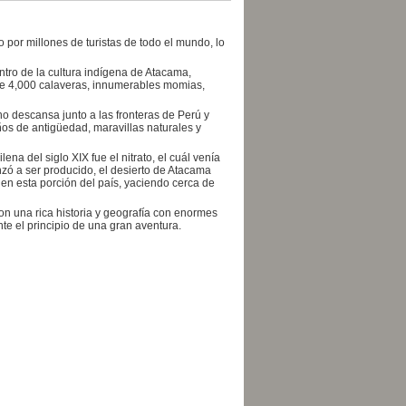
 por millones de turistas de todo el mundo, lo
ntro de la cultura indígena de Atacama,
 de 4,000 calaveras, innumerables momias,
ano descansa junto a las fronteras de Perú y
años de antigüedad, maravillas naturales y
na del siglo XIX fue el nitrato, el cuál venía
zó a ser producido, el desierto de Atacama
o en esta porción del país, yaciendo cerca de
on una rica historia y geografía con enormes
te el principio de una gran aventura.