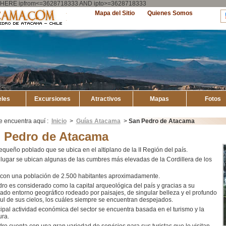
ry WHERE ipfrom<=3628718333 AND ipto>=3628718333
Explore
Mapa del Sitio
Quienes Somos
Atacama
eles
Excursiones
Atractivos
Mapas
Fotos
e encuentra aquí :
Inicio
>
Guías Atacama
>
San Pedro de Atacama
 Pedro de Atacama
equeño poblado que se ubica en el altiplano de la II Región del país.
 lugar se ubican algunas de las cumbres más elevadas de la Cordillera de los
con una población de 2.500 habitantes aproximadamente.
ro es considerado como la capital arqueológica del país y gracias a su
iado entorno geográfico rodeado por paisajes, de singular belleza y el profundo
zul de sus cielos, los cuáles siempre se encuentran despejados.
cipal actividad económica del sector se encuentra basada en el turismo y la
ura.