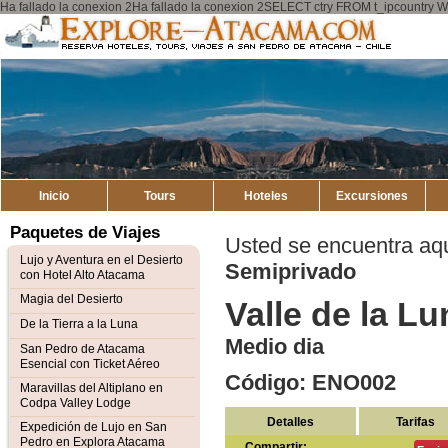
Ha fallado la conexion 2Ha fallado la conexion 2SELECT ctry FROM t_ipcount
Explore
Mapa del Sitio
Atacama
Inicio
Tours
Hoteles
Excursiones
Paquetes de Viajes
Usted se encuentra aq
Lujo y Aventura en el Desierto
Semiprivado
con Hotel Alto Atacama
Magia del Desierto
Valle de la L
De la Tierra a la Luna
Medio dia
San Pedro de Atacama
Esencial con Ticket Aéreo
Código: ENO002
Maravillas del Altiplano en
Codpa Valley Lodge
Detalles
Tarifas
Expedición de Lujo en San
Pedro en Explora Atacama
Compartir: