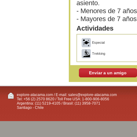
asiento.
- Menores de 7 años
- Mayores de 7 años
Actividades
Especial
Trekking
Enviar a un amigo
explore-atacama.com / E-mail:
sales@explore-atacama.com
Tel: +56 (2) 2570 8620 / Toll Free USA: 1-800-906-8056
Argentina: (11) 5219-4105 / Brasil: (11) 3958-7071
Santiago - Chile