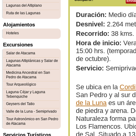
Envia
Lagunas del Altiplano
Ruta de las Lagunas
Duración:
Medio día
Desnivel:
2.264 metr
Alojamientos
Recorrido:
38 kms.
Hoteles
Hora de inicio:
Veran
Excursiones
15:00 hrs. (temporad
Salar de Atacama
de octubre).
Lagunas Altiplánicas y Salar de
Atacama
Servicio:
Semipriva
Medicina Ancestral en San
Pedro de Atacama
Tour Arqueológico
Se ubica en la
Cordi
Laguna Céjar y Laguna
San Pedro y al sur d
Tebenquiche
de la Luna
es un áre
Geysers del Tatio
de piedra y arena. D
Valle de la Luna - Semiprivado
Naturaleza forma pa
Tour Astronómico en San Pedro
de Atacama
Los Flamencos. Ubic
de Sal. Situado a 13
Servicios Turísticos