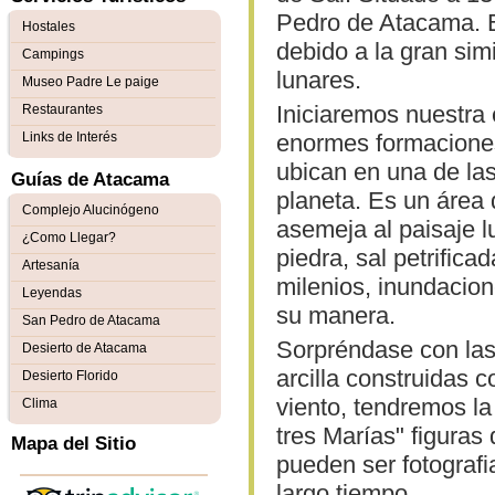
Pedro de Atacama. E
Hostales
debido a la gran simi
Campings
lunares.
Museo Padre Le paige
Iniciaremos nuestra 
Restaurantes
Links de Interés
enormes formaciones
ubican en una de la
Guías de Atacama
planeta. Es un área 
Complejo Alucinógeno
asemeja al paisaje l
¿Como Llegar?
piedra, sal petrifica
Artesanía
milenios, inundacio
Leyendas
su manera.
San Pedro de Atacama
Sorpréndase con las
Desierto de Atacama
arcilla construidas c
Desierto Florido
viento, tendremos l
Clima
tres Marías" figuras
Mapa del Sitio
pueden ser fotograf
largo tiempo.