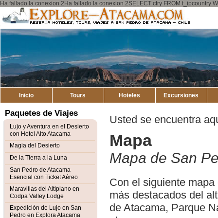
Ha fallado la conexion 2Ha fallado la conexion 2SELECT ctry FROM t_ipcount
Explore
Mapa del Sitio
Atacama
Inicio
Tours
Hoteles
Excursiones
Paquetes de Viajes
Usted se encuentra aq
Lujo y Aventura en el Desierto
con Hotel Alto Atacama
Mapa
Magia del Desierto
Mapa de San Pe
De la Tierra a la Luna
San Pedro de Atacama
Esencial con Ticket Aéreo
Con el siguiente mapa 
Maravillas del Altiplano en
más destacados del alt
Codpa Valley Lodge
de Atacama, Parque Na
Expedición de Lujo en San
Pedro en Explora Atacama