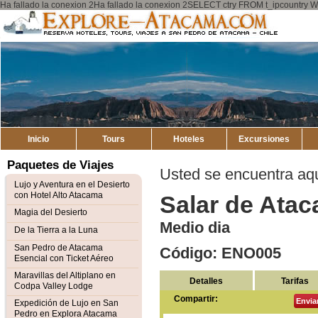
Ha fallado la conexion 2Ha fallado la conexion 2SELECT ctry FROM t_ipcount
Explore
Mapa del Sitio
Atacama
Inicio
Tours
Hoteles
Excursiones
Paquetes de Viajes
Usted se encuentra aq
Lujo y Aventura en el Desierto
con Hotel Alto Atacama
Salar de Ata
Magia del Desierto
Medio dia
De la Tierra a la Luna
San Pedro de Atacama
Código: ENO005
Esencial con Ticket Aéreo
Maravillas del Altiplano en
Detalles
Tarifas
Codpa Valley Lodge
Compartir:
Envia
Expedición de Lujo en San
Pedro en Explora Atacama