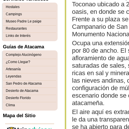
Toconao ubicado a 2
Hostales
oasis, en donde se cu
Campings
Frente a su plaza se 
Museo Padre Le paige
Campanario de San 
Restaurantes
Monumento Naciona
Links de Interés
Ocupa una extensión
Guías de Atacama
por 80 de ancho. El 
Complejo Alucinógeno
afloramiento de agu
¿Como Llegar?
saturadas de sales,
Artesanía
ricas en sal y miner
Leyendas
las nieves andinas, 
San Pedro de Atacama
configuración de múl
Desierto de Atacama
escenario donde se d
Desierto Florido
atacameña.
Clima
El aire aquí es extr
Mapa del Sitio
le da una transparen
se ha abierto para 