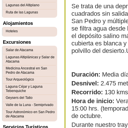
Se trata de una depr
Lagunas del Altiplano
cuadrados sin salida
Ruta de las Lagunas
San Pedro y múltipl
Alojamientos
se filtra agua desde 
Hoteles
el depósito salino m
Excursiones
cubierta es blanca 
polvillo del desiert
Salar de Atacama
Lagunas Altiplánicas y Salar de
Atacama
Medicina Ancestral en San
Pedro de Atacama
Duración:
Media día
Tour Arqueológico
Desnivel:
2.475 metr
Laguna Céjar y Laguna
Recorrido:
130 kms
Tebenquiche
Geysers del Tatio
Hora de inicio:
Veran
Valle de la Luna - Semiprivado
15:00 hrs. (temporad
Tour Astronómico en San Pedro
de octubre.
de Atacama
Durante nuestro tray
Servicios Turísticos