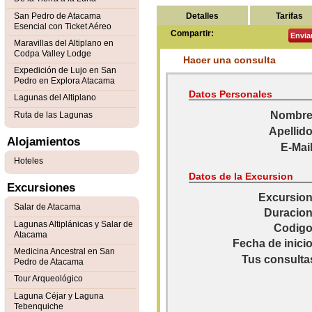
Detalles
Tarifas
San Pedro de Atacama
Esencial con Ticket Aéreo
Compartir:
Envia
Maravillas del Altiplano en
Codpa Valley Lodge
Hacer una consulta
Expedición de Lujo en San
Pedro en Explora Atacama
Datos Personales
Lagunas del Altiplano
Nombre
Ruta de las Lagunas
Apellido
Alojamientos
E-Mail
Hoteles
Datos de la Excursion
Excursiones
Excursion
Salar de Atacama
Duracion
Lagunas Altiplánicas y Salar de
Codigo
Atacama
Fecha de inicio
Medicina Ancestral en San
Tus consulta
Pedro de Atacama
Tour Arqueológico
Laguna Céjar y Laguna
Tebenquiche