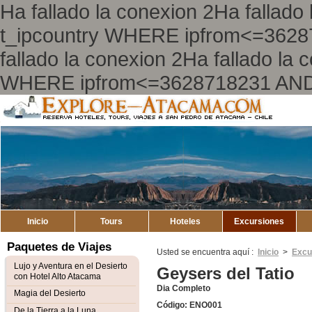
Ha fallado la conexion 2Ha falla
t_ipcountry WHERE ipfrom<=362
fallado la conexion 2Ha fallado l
WHERE ipfrom<=3628718231 AND
Explore
Mapa del Sitio
Atacama
Inicio
Tours
Hoteles
Excursiones
Paquetes de Viajes
Usted se encuentra aquí :
Inicio
>
Excu
Lujo y Aventura en el Desierto
Geysers del Tatio
con Hotel Alto Atacama
Dia Completo
Magia del Desierto
Código: ENO001
De la Tierra a la Luna