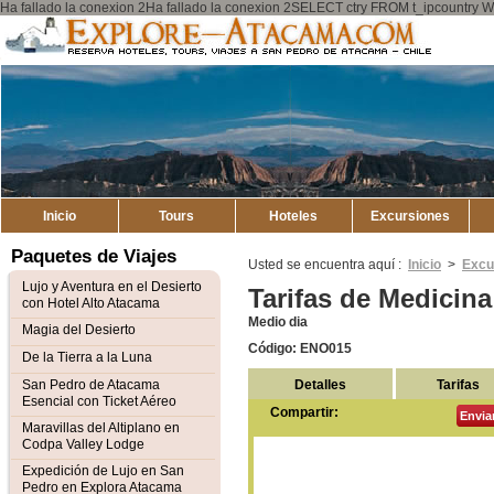
Ha fallado la conexion 2Ha fallado la conexion 2SELECT ctry FROM t_ipcount
Explore
Mapa del Sitio
Atacama
Inicio
Tours
Hoteles
Excursiones
Paquetes de Viajes
Usted se encuentra aquí :
Inicio
>
Excu
Lujo y Aventura en el Desierto
Tarifas de Medicin
con Hotel Alto Atacama
Medio dia
Magia del Desierto
Código: ENO015
De la Tierra a la Luna
Detalles
Tarifas
San Pedro de Atacama
Esencial con Ticket Aéreo
Compartir:
Envia
Maravillas del Altiplano en
Codpa Valley Lodge
Expedición de Lujo en San
Pedro en Explora Atacama