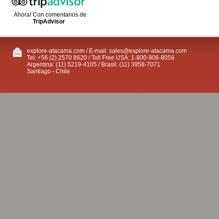
Ahora! Con comentarios de
TripAdvisor
explore-atacama.com / E-mail:
sales@explore-atacama.com
Tel: +56 (2) 2570 8620 / Toll Free USA: 1-800-906-8056
Argentina: (11) 5219-4105 / Brasil: (11) 3958-7071
Santiago - Chile