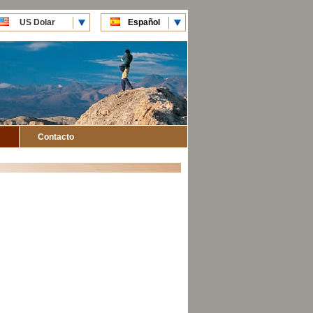
US Dolar
Español
CLP Pesos
English
Contacto