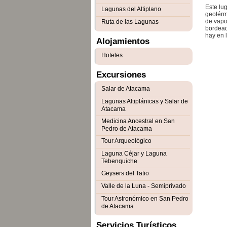
Este lu
Lagunas del Altiplano
geotérm
de vapo
Ruta de las Lagunas
bordead
hay en l
Alojamientos
Hoteles
Excursiones
Salar de Atacama
Lagunas Altiplánicas y Salar de
Atacama
Medicina Ancestral en San
Pedro de Atacama
Tour Arqueológico
Laguna Céjar y Laguna
Tebenquiche
Geysers del Tatio
Valle de la Luna - Semiprivado
Tour Astronómico en San Pedro
de Atacama
Servicios Turísticos