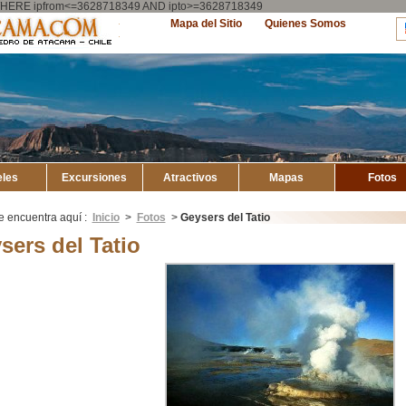
ry WHERE ipfrom<=3628718349 AND ipto>=3628718349
Explore
Mapa del Sitio
Quienes Somos
Atacama
eles
Excursiones
Atractivos
Mapas
Fotos
e encuentra aquí :
Inicio
>
Fotos
>
Geysers del Tatio
sers del Tatio