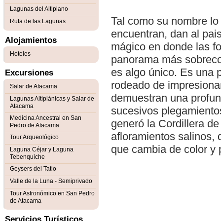
Lagunas del Altiplano
Tal como su nombre lo s
Ruta de las Lagunas
encuentran, dan al pai
Alojamientos
mágico en donde las for
Hoteles
panorama más sobrecog
es algo único. Es una 
Excursiones
rodeado de impresionan
Salar de Atacama
demuestran una profund
Lagunas Altiplánicas y Salar de
Atacama
sucesivos plegamientos
Medicina Ancestral en San
generó la Cordillera de
Pedro de Atacama
afloramientos salinos,
Tour Arqueológico
que cambia de color y 
Laguna Céjar y Laguna
Tebenquiche
Geysers del Tatio
Valle de la Luna - Semiprivado
Tour Astronómico en San Pedro
de Atacama
Servicios Turísticos