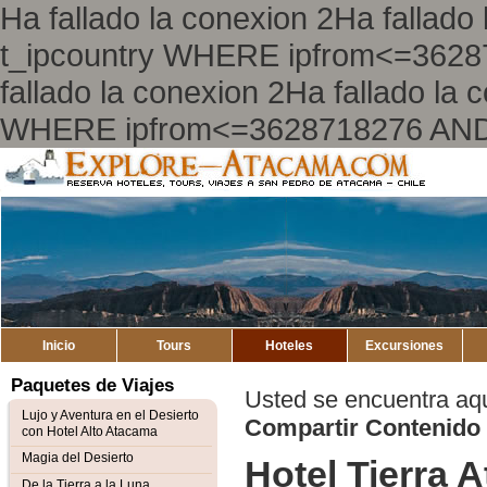
Ha fallado la conexion 2Ha falla
t_ipcountry WHERE ipfrom<=362
fallado la conexion 2Ha fallado l
WHERE ipfrom<=3628718276 AND
Explore
Atacama
Inicio
Tours
Hoteles
Excursiones
Paquetes de Viajes
Usted se encuentra aq
Lujo y Aventura en el Desierto
Compartir Contenido
con Hotel Alto Atacama
Magia del Desierto
Hotel Tierra 
De la Tierra a la Luna