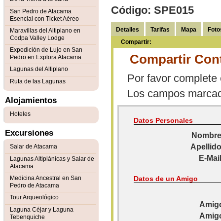
Código: SPE015
San Pedro de Atacama
Esencial con Ticket Aéreo
Detalles
Tarifas
Mapa
Foto
Maravillas del Altiplano en
Codpa Valley Lodge
Compartir:
Expedición de Lujo en San
Compartir Con
Pedro en Explora Atacama
Lagunas del Altiplano
Por favor complete e
Ruta de las Lagunas
Los campos marca
Alojamientos
Hoteles
Datos Personales
Excursiones
Nombre
Apellido
Salar de Atacama
E-Mail
Lagunas Altiplánicas y Salar de
Atacama
Medicina Ancestral en San
Datos de un Amigo
Pedro de Atacama
Tour Arqueológico
Amigo
Laguna Céjar y Laguna
Amigo
Tebenquiche