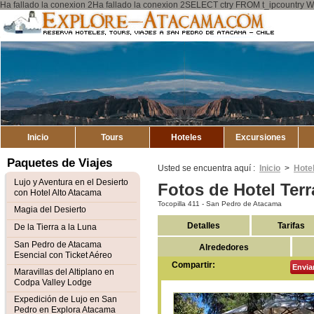
Ha fallado la conexion 2Ha fallado la conexion 2SELECT ctry FROM t_ipcount
Explore
Mapa del Sitio
Atacama
Inicio
Tours
Hoteles
Excursiones
Paquetes de Viajes
Usted se encuentra aquí :
Inicio
>
Hote
Lujo y Aventura en el Desierto
Fotos de Hotel Terr
con Hotel Alto Atacama
Tocopilla 411 - San Pedro de Atacama
Magia del Desierto
Detalles
Tarifas
De la Tierra a la Luna
San Pedro de Atacama
Alrededores
Esencial con Ticket Aéreo
Compartir:
Envia
Maravillas del Altiplano en
Codpa Valley Lodge
Expedición de Lujo en San
Pedro en Explora Atacama