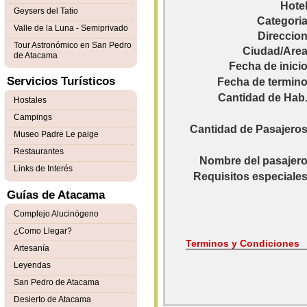
Hotel
Geysers del Tatio
Categoria
Valle de la Luna - Semiprivado
Direccion
Tour Astronómico en San Pedro
Ciudad/Area
de Atacama
Fecha de inicio
Servicios Turísticos
Fecha de termino
Cantidad de Hab.
Hostales
Campings
Cantidad de Pasajeros
Museo Padre Le paige
Restaurantes
Nombre del pasajero
Links de Interés
Requisitos especiales
Guías de Atacama
Complejo Alucinógeno
¿Como Llegar?
Terminos y Condiciones
Artesanía
Leyendas
San Pedro de Atacama
Desierto de Atacama