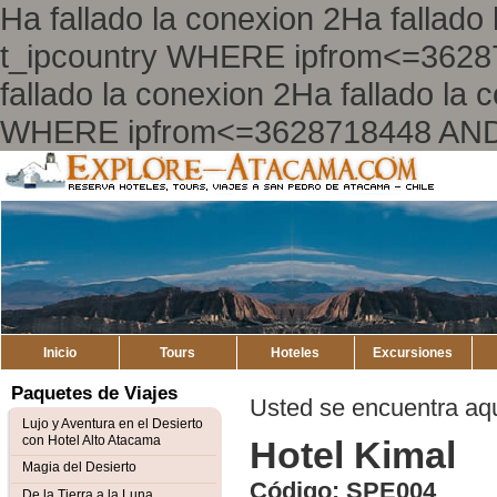
Ha fallado la conexion 2Ha falla
t_ipcountry WHERE ipfrom<=362
fallado la conexion 2Ha fallado l
WHERE ipfrom<=3628718448 AND
Explore
Atacama
Inicio
Tours
Hoteles
Excursiones
Paquetes de Viajes
Usted se encuentra aq
Lujo y Aventura en el Desierto
con Hotel Alto Atacama
Hotel Kimal
Magia del Desierto
Código: SPE004
De la Tierra a la Luna