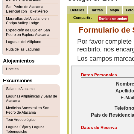
San Pedro de Atacama
Detalles
Tarifas
Mapa
Foto
Esencial con Ticket Aéreo
Compartir:
Maravillas del Altiplano en
Enviar a un amigo
Codpa Valley Lodge
Formulario de 
Expedición de Lujo en San
Pedro en Explora Atacama
Por favor complete 
Lagunas del Altiplano
recibirlo, nos enca
Ruta de las Lagunas
Los campos marca
Alojamientos
Hoteles
Datos Personales
Excursiones
Nombre
Salar de Atacama
Apellido
Lagunas Altiplánicas y Salar de
E-Mail
Atacama
Telefono
Medicina Ancestral en San
Pedro de Atacama
Pais de Residencia
Tour Arqueológico
Laguna Céjar y Laguna
Datos de Reserva
Tebenquiche