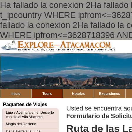
Ha fallado la conexion 2Ha falla
t_ipcountry WHERE ipfrom<=362
fallado la conexion 2Ha fallado l
WHERE ipfrom<=3628718396 AND
Explore
Atacama
Inicio
Tours
Hoteles
Excursiones
Paquetes de Viajes
Usted se encuentra aq
Lujo y Aventura en el Desierto
Formulario de Solici
con Hotel Alto Atacama
Magia del Desierto
Ruta de las 
De la Tierra a la Luna