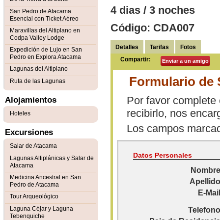
4 dias / 3 noches
San Pedro de Atacama
Esencial con Ticket Aéreo
Código: CDA007
Maravillas del Altiplano en
Codpa Valley Lodge
Detalles
Tarifas
Fotos
Expedición de Lujo en San
Pedro en Explora Atacama
Compartir:
Enviar a un amigo
Lagunas del Altiplano
Formulario de 
Ruta de las Lagunas
Por favor complete 
Alojamientos
recibirlo, nos enca
Hoteles
Los campos marca
Excursiones
Salar de Atacama
Datos Personales
Lagunas Altiplánicas y Salar de
Atacama
Nombre
Medicina Ancestral en San
Apellido
Pedro de Atacama
E-Mail
Tour Arqueológico
Laguna Céjar y Laguna
Telefono
Tebenquiche