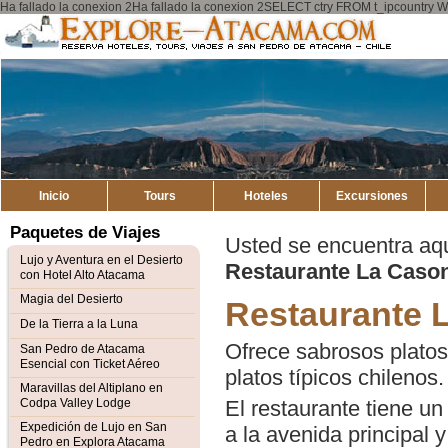
Ha fallado la conexion 2Ha fallado la conexion 2SELECT ctry FROM t_ipcount
Explore
Atacama
Inicio
Tours
Hoteles
Excursiones
Paquetes de Viajes
Usted se encuentra aq
Lujo y Aventura en el Desierto
Restaurante La Caso
con Hotel Alto Atacama
Magia del Desierto
Restaurante 
De la Tierra a la Luna
Ofrece sabrosos platos
San Pedro de Atacama
Esencial con Ticket Aéreo
platos típicos chilenos.
Maravillas del Altiplano en
Codpa Valley Lodge
El restaurante tiene u
Expedición de Lujo en San
a la avenida principal
Pedro en Explora Atacama