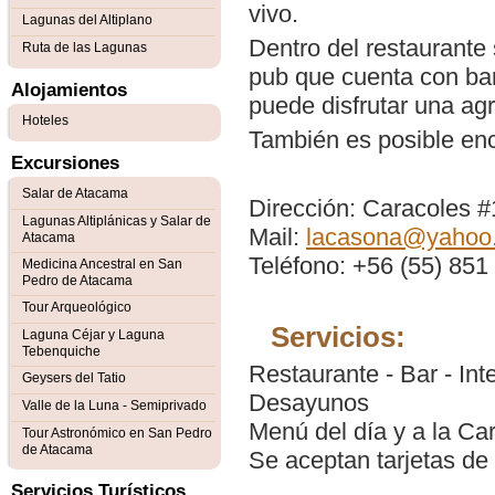
vivo.
Lagunas del Altiplano
Dentro del restaurante
Ruta de las Lagunas
pub que cuenta con bar
Alojamientos
puede disfrutar una a
Hoteles
También es posible enco
Excursiones
Salar de Atacama
Dirección: Caracoles 
Lagunas Altiplánicas y Salar de
Mail:
lacasona@yahoo
Atacama
Teléfono: +56 (55) 851
Medicina Ancestral en San
Pedro de Atacama
Tour Arqueológico
Servicios:
Laguna Céjar y Laguna
Tebenquiche
Restaurante - Bar - Int
Geysers del Tatio
Desayunos
Valle de la Luna - Semiprivado
Menú del día y a la Car
Tour Astronómico en San Pedro
de Atacama
Se aceptan tarjetas de 
Servicios Turísticos