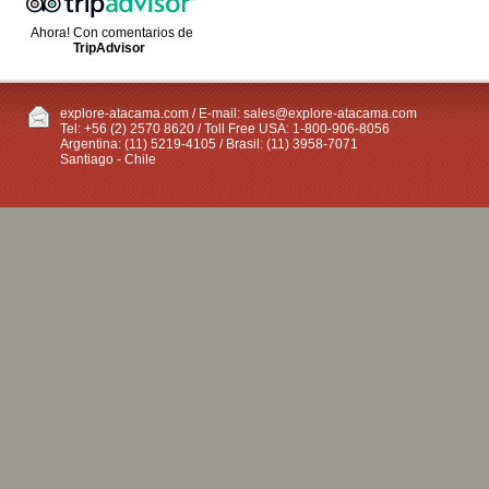
Ahora! Con comentarios de
TripAdvisor
explore-atacama.com / E-mail:
sales@explore-atacama.com
Tel: +56 (2) 2570 8620 / Toll Free USA: 1-800-906-8056
Argentina: (11) 5219-4105 / Brasil: (11) 3958-7071
Santiago - Chile