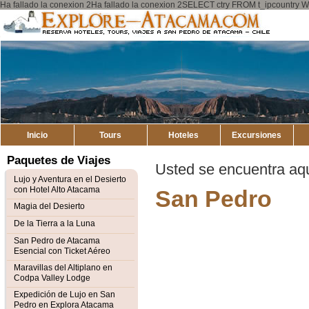
Ha fallado la conexion 2Ha fallado la conexion 2SELECT ctry FROM t_ipcount
Explore
Atacama
Inicio
Tours
Hoteles
Excursiones
Paquetes de Viajes
Usted se encuentra aq
Lujo y Aventura en el Desierto
con Hotel Alto Atacama
San Pedro
Magia del Desierto
De la Tierra a la Luna
San Pedro de Atacama
Esencial con Ticket Aéreo
Maravillas del Altiplano en
Codpa Valley Lodge
Expedición de Lujo en San
Pedro en Explora Atacama