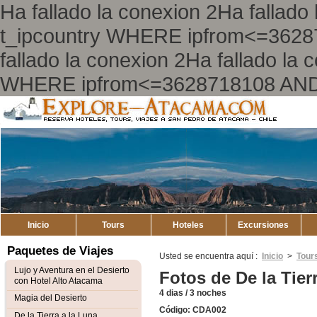
Ha fallado la conexion 2Ha falla
t_ipcountry WHERE ipfrom<=362
fallado la conexion 2Ha fallado l
WHERE ipfrom<=3628718108 AND
Explore
Mapa del Sitio
Atacama
Inicio
Tours
Hoteles
Excursiones
Paquetes de Viajes
Usted se encuentra aquí :
Inicio
>
Tour
Lujo y Aventura en el Desierto
Fotos de De la Tier
con Hotel Alto Atacama
4 dias / 3 noches
Magia del Desierto
Código: CDA002
De la Tierra a la Luna