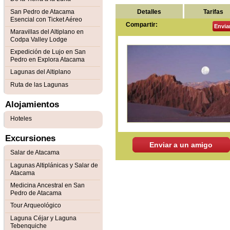
Detalles
Tarifas
San Pedro de Atacama
Esencial con Ticket Aéreo
Compartir:
Envia
Maravillas del Altiplano en
Codpa Valley Lodge
Expedición de Lujo en San
Pedro en Explora Atacama
Lagunas del Altiplano
Ruta de las Lagunas
Alojamientos
Hoteles
Excursiones
Enviar a un amigo
Salar de Atacama
Lagunas Altiplánicas y Salar de
Atacama
Medicina Ancestral en San
Pedro de Atacama
Tour Arqueológico
Laguna Céjar y Laguna
Tebenquiche