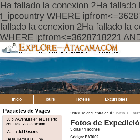
Ha fallado la conexion 2Ha falla
t_ipcountry WHERE ipfrom<=362
fallado la conexion 2Ha fallado l
WHERE ipfrom<=3628718221 AND
Explore
Mapa del Sitio
Atacama
Inicio
Tours
Hoteles
Excursiones
Paquetes de Viajes
Usted se encuentra aquí :
Inicio
>
Tour
Lujo y Aventura en el Desierto
Fotos de Expedició
con Hotel Alto Atacama
5 dias / 4 noches
Magia del Desierto
Código: EAT002
De la Tierra a la Luna