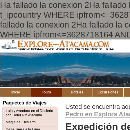
Ha fallado la conexion 2Ha falla
t_ipcountry WHERE ipfrom<=362
fallado la conexion 2Ha fallado l
WHERE ipfrom<=3628718164 AND
Explore
Mapa del Sitio
Atacama
Inicio
Tours
Hoteles
Excursiones
Paquetes de Viajes
Usted se encuentra aq
Lujo y Aventura en el Desierto
Pedro en Explora At
con Hotel Alto Atacama
Magia del Desierto
Expedición d
De la Tierra a la Luna