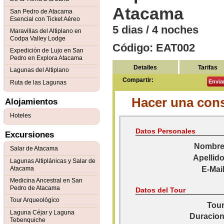
Atacama
San Pedro de Atacama
Esencial con Ticket Aéreo
5 dias / 4 noches
Maravillas del Altiplano en
Codpa Valley Lodge
Código: EAT002
Expedición de Lujo en San
Pedro en Explora Atacama
Detalles
Tarifas
Lagunas del Altiplano
Compartir:
Envia
Ruta de las Lagunas
Hacer una cons
Alojamientos
Hoteles
Datos Personales
Excursiones
Nombre
Salar de Atacama
Apellido
Lagunas Altiplánicas y Salar de
Atacama
E-Mail
Medicina Ancestral en San
Pedro de Atacama
Datos del Tour
Tour Arqueológico
Tour
Laguna Céjar y Laguna
Duracion
Tebenquiche