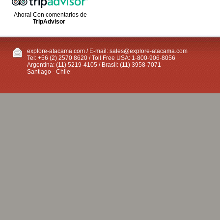
Ahora! Con comentarios de
TripAdvisor
explore-atacama.com / E-mail:
sales@explore-atacama.com
Tel: +56 (2) 2570 8620 / Toll Free USA: 1-800-906-8056
Argentina: (11) 5219-4105 / Brasil: (11) 3958-7071
Santiago - Chile