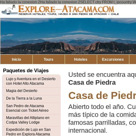
Ha fallado la conexion 2Ha fallado la conexion 2SELECT ctry FROM t_ipcount
Explore
Mapa del Sitio
Atacama
Inicio
Tours
Hoteles
Excursiones
Paquetes de Viajes
Usted se encuentra aq
Lujo y Aventura en el Desierto
Casa de Piedra
con Hotel Alto Atacama
Magia del Desierto
Casa de Pied
De la Tierra a la Luna
Abierto todo el año. C
San Pedro de Atacama
Esencial con Ticket Aéreo
más típico de la comida
Maravillas del Altiplano en
famosas parrilladas, c
Codpa Valley Lodge
internacional.
Expedición de Lujo en San
Pedro en Explora Atacama