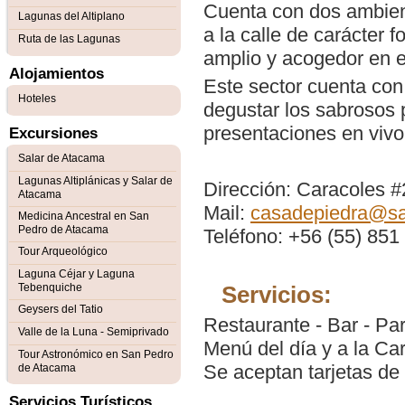
Cuenta con dos ambien
Lagunas del Altiplano
a la calle de carácter 
Ruta de las Lagunas
amplio y acogedor en el 
Alojamientos
Este sector cuenta con
Hoteles
degustar los sabrosos
presentaciones en vivo
Excursiones
Salar de Atacama
Lagunas Altiplánicas y Salar de
Dirección: Caracoles 
Atacama
Mail:
casadepiedra@s
Medicina Ancestral en San
Pedro de Atacama
Teléfono: +56 (55) 851
Tour Arqueológico
Laguna Céjar y Laguna
Tebenquiche
Servicios:
Geysers del Tatio
Restaurante - Bar - Par
Valle de la Luna - Semiprivado
Menú del día y a la Car
Tour Astronómico en San Pedro
Se aceptan tarjetas de 
de Atacama
Servicios Turísticos